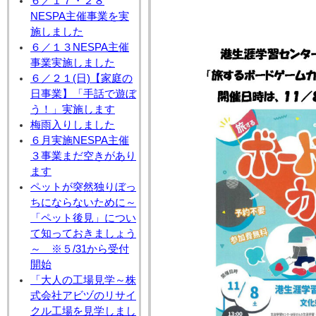
６／１７・２８
NESPA主催事業を実
施しました
６／１３NESPA主催
事業実施しました
６／２１(日)【家庭の
日事業】「手話で遊ぼ
う！」実施します
梅雨入りしました
６月実施NESPA主催
３事業まだ空きがあり
ます
ペットが突然独りぼっ
ちにならないために～
「ペット後見」につい
て知っておきましょう
～ ※５/31から受付
開始
「大人の工場見学～株
式会社アビヅのリサイ
クル工場を見学しまし