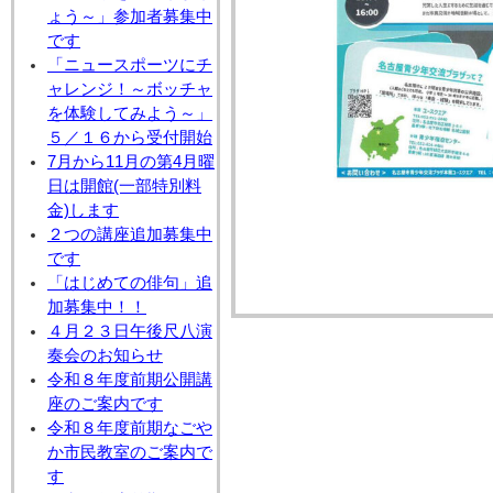
ょう～」参加者募集中
です
「ニュースポーツにチ
ャレンジ！～ボッチャ
を体験してみよう～」
５／１６から受付開始
7月から11月の第4月曜
日は開館(一部特別料
金)します
２つの講座追加募集中
です
「はじめての俳句」追
加募集中！！
４月２３日午後尺八演
奏会のお知らせ
令和８年度前期公開講
座のご案内です
令和８年度前期なごや
か市民教室のご案内で
す