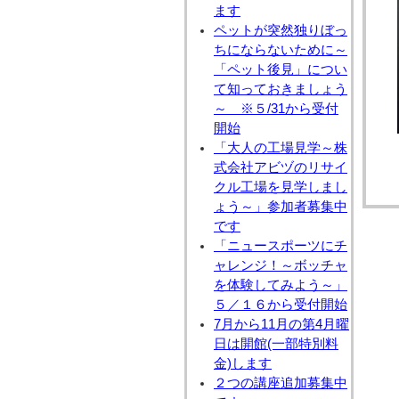
ます
ペットが突然独りぼっ
ちにならないために～
「ペット後見」につい
て知っておきましょう
～ ※５/31から受付
開始
「大人の工場見学～株
式会社アビヅのリサイ
クル工場を見学しまし
ょう～」参加者募集中
です
「ニュースポーツにチ
ャレンジ！～ボッチャ
を体験してみよう～」
５／１６から受付開始
7月から11月の第4月曜
日は開館(一部特別料
金)します
２つの講座追加募集中