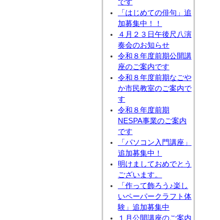
です
「はじめての俳句」追
加募集中！！
４月２３日午後尺八演
奏会のお知らせ
令和８年度前期公開講
座のご案内です
令和８年度前期なごや
か市民教室のご案内で
す
令和８年度前期
NESPA事業のご案内
です
「パソコン入門講座」
追加募集中！
明けましておめでとう
ございます。
「作って飾ろう♪楽し
いペーパークラフト体
験」追加募集中
１月公開講座のご案内