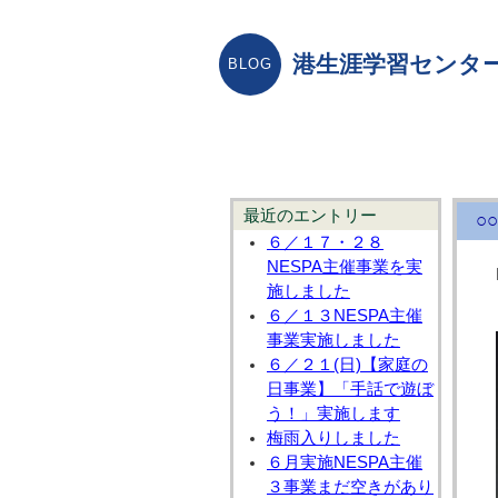
港生涯学習センター
最近のエントリー
○
６／１７・２８
NESPA主催事業を実
施しました
６／１３NESPA主催
事業実施しました
６／２１(日)【家庭の
日事業】「手話で遊ぼ
う！」実施します
梅雨入りしました
６月実施NESPA主催
３事業まだ空きがあり