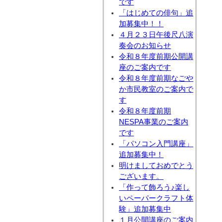
です
「はじめての俳句」追
加募集中！！
４月２３日午後尺八演
奏会のお知らせ
令和８年度前期公開講
座のご案内です
令和８年度前期なごや
か市民教室のご案内で
す
令和８年度前期
NESPA事業のご案内
です
「パソコン入門講座」
追加募集中！
明けましておめでとう
ございます。
「作って飾ろう♪楽し
いペーパークラフト体
験」追加募集中
１月公開講座のご案内