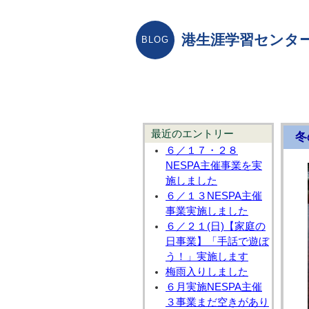
港生涯学習センター
最近のエントリー
冬
６／１７・２８
NESPA主催事業を実
施しました
６／１３NESPA主催
事業実施しました
６／２１(日)【家庭の
日事業】「手話で遊ぼ
う！」実施します
梅雨入りしました
６月実施NESPA主催
３事業まだ空きがあり