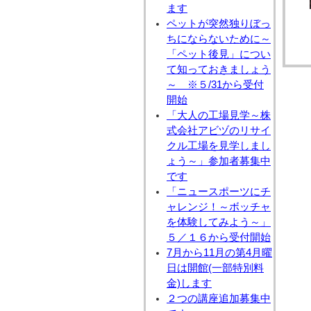
ます
ペットが突然独りぼっ
ちにならないために～
「ペット後見」につい
て知っておきましょう
～ ※５/31から受付
開始
「大人の工場見学～株
式会社アビヅのリサイ
クル工場を見学しまし
ょう～」参加者募集中
です
「ニュースポーツにチ
ャレンジ！～ボッチャ
を体験してみよう～」
５／１６から受付開始
7月から11月の第4月曜
日は開館(一部特別料
金)します
２つの講座追加募集中