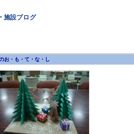
 施設ブログ
のお・も・て・な・し