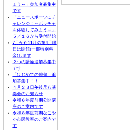
ょう～」参加者募集中
です
「ニュースポーツにチ
ャレンジ！～ボッチャ
を体験してみよう～」
５／１６から受付開始
7月から11月の第4月曜
日は開館(一部特別料
金)します
２つの講座追加募集中
です
「はじめての俳句」追
加募集中！！
４月２３日午後尺八演
奏会のお知らせ
令和８年度前期公開講
座のご案内です
令和８年度前期なごや
か市民教室のご案内で
す