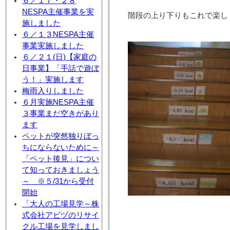
６／１７・２８
NESPA主催事業を実
階段の上り下りもこれで楽し
施しました
６／１３NESPA主催
事業実施しました
６／２１(日)【家庭の
日事業】「手話で遊ぼ
う！」実施します
梅雨入りしました
６月実施NESPA主催
３事業まだ空きがあり
ます
ペットが突然独りぼっ
ちにならないために～
「ペット後見」につい
て知っておきましょう
～ ※５/31から受付
開始
「大人の工場見学～株
式会社アビヅのリサイ
クル工場を見学しまし