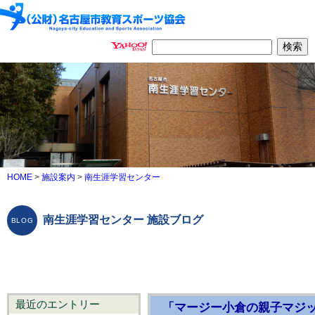
HOME
>
施設案内
>
南生涯学習センター
南生涯学習センター 施設ブログ
最近のエントリー
「マージー小倉の親子マジ