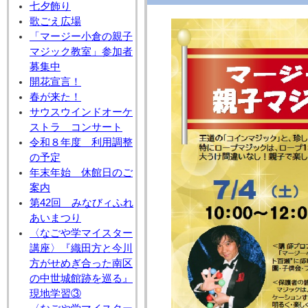
七夕飾り
歌ごえ広場
「マージー小倉の親子
マジック教室」参加者
募集中
開花宣言！
春が来た！
サウスウインドオーケ
ストラ コンサート
令和８年度 利用調整
の予定
年末年始 休館日のご
案内
第42回 みなびィふれ
あいまつり
〈なごや学マイスター
講座〉『織田方と今川
方がせめぎ合った南区
の中世城館跡を巡る』
現地学習③