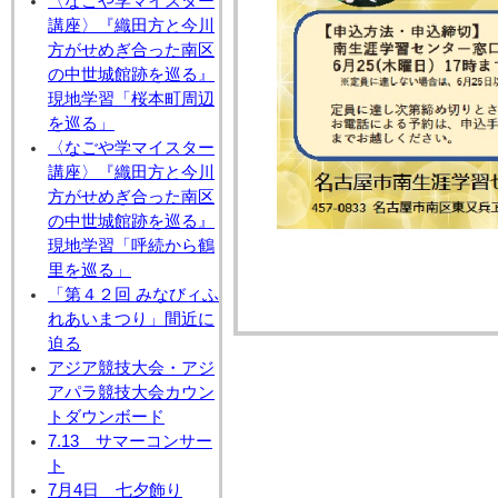
〈なごや学マイスター
講座〉『織田方と今川
方がせめぎ合った南区
の中世城館跡を巡る』
現地学習「桜本町周辺
を巡る」
〈なごや学マイスター
講座〉『織田方と今川
方がせめぎ合った南区
の中世城館跡を巡る』
現地学習「呼続から鶴
里を巡る」
「第４２回 みなびィふ
れあいまつり」間近に
迫る
アジア競技大会・アジ
アパラ競技大会カウン
トダウンボード
7.13 サマーコンサー
ト
7月4日 七夕飾り