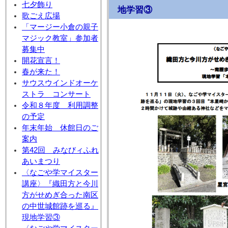
七夕飾り
地学習③
歌ごえ広場
「マージー小倉の親子
マジック教室」参加者
募集中
開花宣言！
春が来た！
サウスウインドオーケ
ストラ コンサート
令和８年度 利用調整
の予定
年末年始 休館日のご
案内
第42回 みなびィふれ
あいまつり
〈なごや学マイスター
講座〉『織田方と今川
方がせめぎ合った南区
の中世城館跡を巡る』
現地学習③