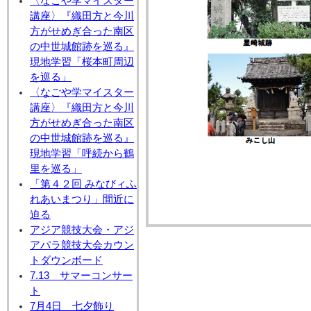
〈なごや学マイスター
講座〉『織田方と今川
方がせめぎ合った南区
の中世城館跡を巡る』
現地学習「桜本町周辺
を巡る」
〈なごや学マイスター
講座〉『織田方と今川
方がせめぎ合った南区
の中世城館跡を巡る』
現地学習「呼続から鶴
里を巡る」
「第４２回 みなびィふ
れあいまつり」間近に
迫る
アジア競技大会・アジ
アパラ競技大会カウン
トダウンボード
7.13 サマーコンサー
ト
7月4日 七夕飾り