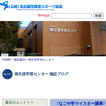
HOME
>
施設案内
>
南生涯学習センター
南生涯学習センター 施設ブログ
最近のエントリー
〈なごや学マイスター講座