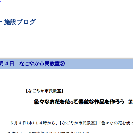
ー
 施設ブログ
月４日 なごやか市民教室②