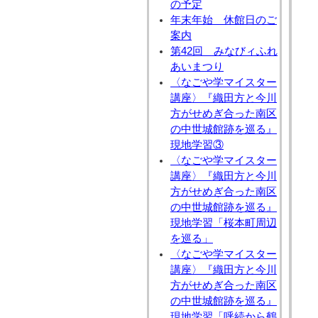
の予定
年末年始 休館日のご
案内
第42回 みなびィふれ
あいまつり
〈なごや学マイスター
講座〉『織田方と今川
方がせめぎ合った南区
の中世城館跡を巡る』
現地学習③
〈なごや学マイスター
講座〉『織田方と今川
方がせめぎ合った南区
の中世城館跡を巡る』
現地学習「桜本町周辺
を巡る」
〈なごや学マイスター
講座〉『織田方と今川
方がせめぎ合った南区
の中世城館跡を巡る』
現地学習「呼続から鶴