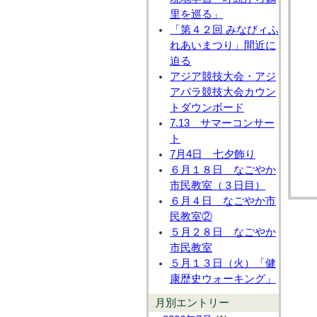
里を巡る」
「第４２回 みなびィふ
れあいまつり」間近に
迫る
アジア競技大会・アジ
アパラ競技大会カウン
トダウンボード
7.13 サマーコンサー
ト
7月4日 七夕飾り
６月１８日 なごやか
市民教室（３日目）
６月４日 なごやか市
民教室②
５月２８日 なごやか
市民教室
５月１３日（火）「健
康歴史ウォーキング」
月別エントリー