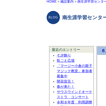
HOME
>
施設案内
>
南生涯学習センタ
南生涯学習センター
最近のエントリー
６
七夕飾り
歌ごえ広場
「マージー小倉の親子
マジック教室」参加者
募集中
開花宣言！
春が来た！
サウスウインドオーケ
ストラ コンサート
令和８年度 利用調整