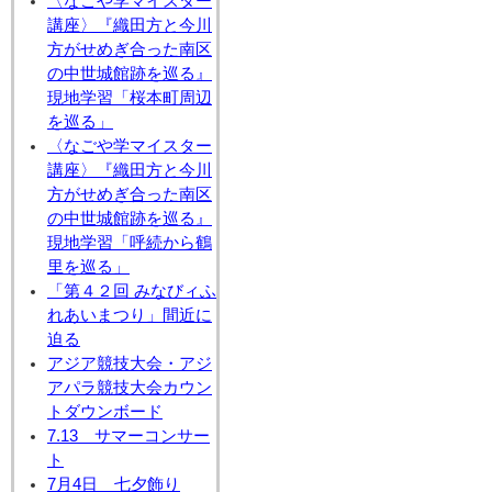
〈なごや学マイスター
講座〉『織田方と今川
方がせめぎ合った南区
の中世城館跡を巡る』
現地学習「桜本町周辺
を巡る」
〈なごや学マイスター
講座〉『織田方と今川
方がせめぎ合った南区
の中世城館跡を巡る』
現地学習「呼続から鶴
里を巡る」
「第４２回 みなびィふ
れあいまつり」間近に
迫る
アジア競技大会・アジ
アパラ競技大会カウン
トダウンボード
7.13 サマーコンサー
ト
7月4日 七夕飾り