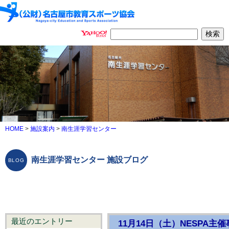
HOME
>
施設案内
>
南生涯学習センター
南生涯学習センター 施設ブログ
最近のエントリー
11月14日（土）NESPA