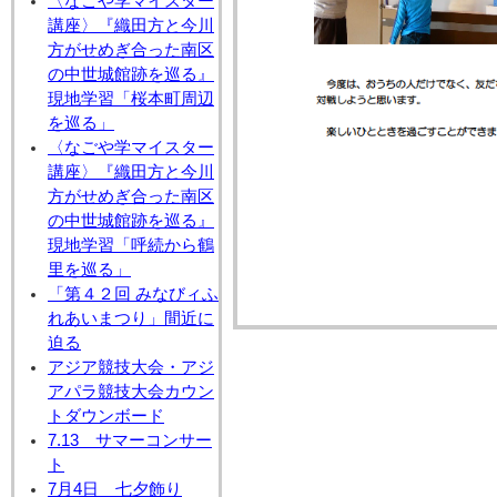
〈なごや学マイスター
講座〉『織田方と今川
方がせめぎ合った南区
の中世城館跡を巡る』
現地学習「桜本町周辺
を巡る」
〈なごや学マイスター
講座〉『織田方と今川
方がせめぎ合った南区
の中世城館跡を巡る』
現地学習「呼続から鶴
里を巡る」
「第４２回 みなびィふ
れあいまつり」間近に
迫る
アジア競技大会・アジ
アパラ競技大会カウン
トダウンボード
7.13 サマーコンサー
ト
7月4日 七夕飾り