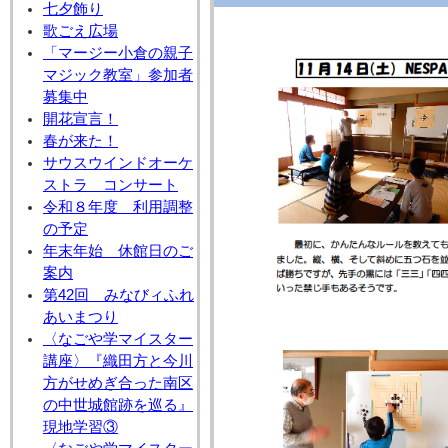
七夕飾り
歌ごえ広場
「マージー小倉の親子
マジック教室」参加者
募集中
開花宣言！
春が来た！
サウスウインドオーケ
ストラ コンサート
令和８年度 利用調整
の予定
年末年始 休館日のご
案内
第42回 みなびィふれ
あいまつり
〈なごや学マイスター
講座〉『織田方と今川
方がせめぎ合った南区
の中世城館跡を巡る』
現地学習③