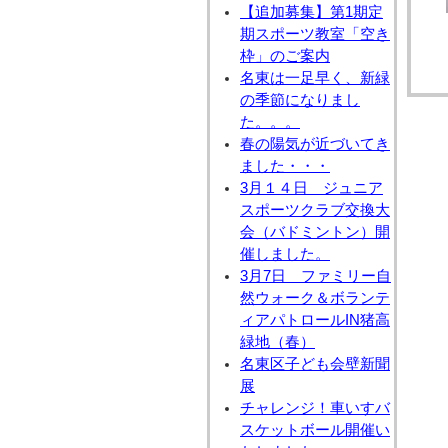
【追加募集】第1期定
期スポーツ教室「空き
枠」のご案内
名東は一足早く、新緑
の季節になりまし
た。。。
春の陽気が近づいてき
ました・・・
3月１４日 ジュニア
スポーツクラブ交換大
会（バドミントン）開
催しました。
3月7日 ファミリー自
然ウォーク＆ボランテ
ィアパトロールIN猪高
緑地（春）
名東区子ども会壁新聞
展
チャレンジ！車いすバ
スケットボール開催い