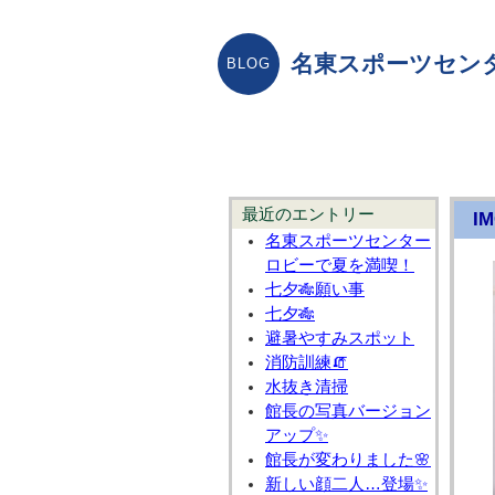
名東スポーツセン
最近のエントリー
IM
名東スポーツセンター
ロビーで夏を満喫！
七夕🎋願い事
七夕🎋
避暑やすみスポット
消防訓練🧯
水抜き清掃
館長の写真バージョン
アップ✨
館長が変わりました🌸
新しい顔二人…登場✨