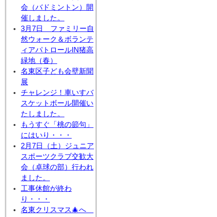
会（バドミントン）開
催しました。
3月7日 ファミリー自
然ウォーク＆ボランテ
ィアパトロールIN猪高
緑地（春）
名東区子ども会壁新聞
展
チャレンジ！車いすバ
スケットボール開催い
たしました。
もうすぐ「桃の節句」
にはいり・・・
2月7日（土）ジュニア
スポーツクラブ交歓大
会（卓球の部）行われ
ました。
工事休館が終わ
り・・・
名東クリスマス🎄へ