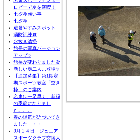
名東スポーツセンター
ロビーで夏を満喫！
七夕🎋願い事
七夕🎋
避暑やすみスポット
消防訓練🧯
水抜き清掃
館長の写真バージョン
アップ✨
館長が変わりました🌸
新しい顔二人…登場✨
【追加募集】第1期定
期スポーツ教室「空き
枠」のご案内
名東は一足早く、新緑
の季節になりまし
た。。。
春の陽気が近づいてき
ました・・・
3月１４日 ジュニア
スポーツクラブ交換大