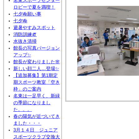
名東スポーツセンター
ロビーで夏を満喫！
七夕🎋願い事
七夕🎋
避暑やすみスポット
消防訓練🧯
水抜き清掃
館長の写真バージョン
アップ✨
館長が変わりました🌸
新しい顔二人…登場✨
【追加募集】第1期定
期スポーツ教室「空き
枠」のご案内
名東は一足早く、新緑
の季節になりまし
た。。。
春の陽気が近づいてき
ました・・・
3月１４日 ジュニア
スポーツクラブ交換大