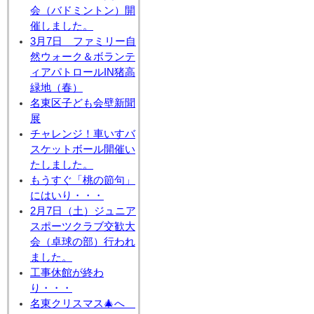
会（バドミントン）開
催しました。
3月7日 ファミリー自
然ウォーク＆ボランテ
ィアパトロールIN猪高
緑地（春）
名東区子ども会壁新聞
展
チャレンジ！車いすバ
スケットボール開催い
たしました。
もうすぐ「桃の節句」
にはいり・・・
2月7日（土）ジュニア
スポーツクラブ交歓大
会（卓球の部）行われ
ました。
工事休館が終わ
り・・・
名東クリスマス🎄へ