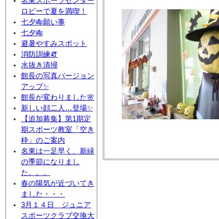
名東スポーツセンター
ロビーで夏を満喫！
七夕🎋願い事
七夕🎋
避暑やすみスポット
消防訓練🧯
水抜き清掃
館長の写真バージョン
アップ✨
館長が変わりました🌸
新しい顔二人…登場✨
【追加募集】第1期定
期スポーツ教室「空き
枠」のご案内
名東は一足早く、新緑
の季節になりまし
た。。。
春の陽気が近づいてき
ました・・・
3月１４日 ジュニア
スポーツクラブ交換大