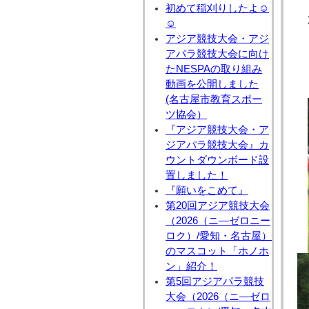
初めて稲刈りしたよ☺
☺
アジア競技大会・アジ
アパラ競技大会に向け
たNESPAの取り組み
動画を公開しました
(名古屋市教育スポー
ツ協会）
『アジア競技大会・ア
ジアパラ競技大会』カ
ウントダウンボード設
置しました！
『願いをこめて』
第20回アジア競技大会
（2026（ニ―ゼロニー
ロク）/愛知・名古屋）
のマスコット「ホノホ
ン」紹介！
第5回アジアパラ競技
大会（2026（ニ―ゼロ