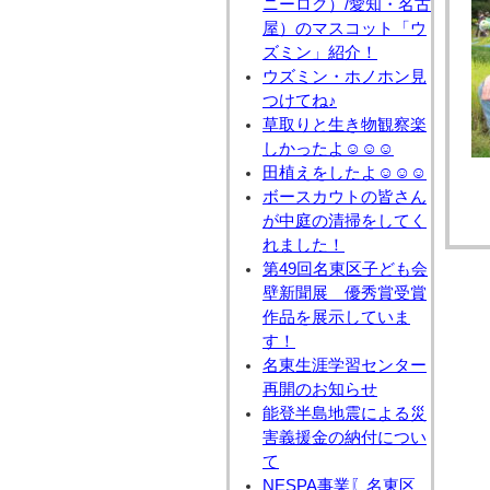
ニーロク）/愛知・名古
屋）のマスコット「ウ
ズミン」紹介！
ウズミン・ホノホン見
つけてね♪
草取りと生き物観察楽
しかったよ☺☺☺
田植えをしたよ☺☺☺
ボースカウトの皆さん
が中庭の清掃をしてく
れました！
第49回名東区子ども会
壁新聞展 優秀賞受賞
作品を展示していま
す！
名東生涯学習センター
再開のお知らせ
能登半島地震による災
害義援金の納付につい
て
NESPA事業〖名東区