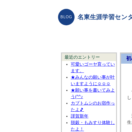
名東生涯学習センタ
最近のエントリー
初
可愛いゴーヤ育ってい
ます。
★みんなの願い事が叶
いますように☺☺☺
★願い事を書いてみよ
う(^^♪
し
カブトムシのお宿作っ
たよ🎵
謹賀新年
生
脱穀・もみすり体験し
たよ！