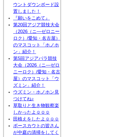
ウントダウンボード設
置しました！
『願いをこめて』
第20回アジア競技大会
（2026（ニ―ゼロニー
ロク）/愛知・名古屋）
のマスコット「ホノホ
ン」紹介！
第5回アジアパラ競技
大会（2026（ニ―ゼロ
ニーロク）/愛知・名古
屋）のマスコット「ウ
ズミン」紹介！
ウズミン・ホノホン見
つけてね♪
草取りと生き物観察楽
しかったよ☺☺☺
田植えをしたよ☺☺☺
ボースカウトの皆さん
が中庭の清掃をしてく