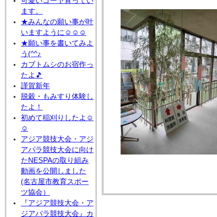
可愛いゴーヤ育ってい
ます。
★みんなの願い事が叶
いますように☺☺☺
★願い事を書いてみよ
う(^^♪
カブトムシのお宿作っ
たよ🎵
謹賀新年
脱穀・もみすり体験し
たよ！
初めて稲刈りしたよ☺
☺
アジア競技大会・アジ
アパラ競技大会に向け
たNESPAの取り組み
動画を公開しました
(名古屋市教育スポー
ツ協会）
『アジア競技大会・ア
ジアパラ競技大会』カ