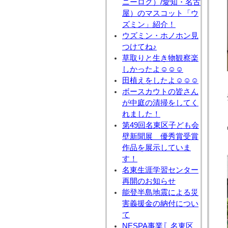
ニーロク）/愛知・名古
屋）のマスコット「ウ
ズミン」紹介！
ウズミン・ホノホン見
つけてね♪
草取りと生き物観察楽
しかったよ☺☺☺
田植えをしたよ☺☺☺
ボースカウトの皆さん
が中庭の清掃をしてく
れました！
第49回名東区子ども会
壁新聞展 優秀賞受賞
作品を展示していま
す！
名東生涯学習センター
再開のお知らせ
能登半島地震による災
害義援金の納付につい
て
NESPA事業〖名東区