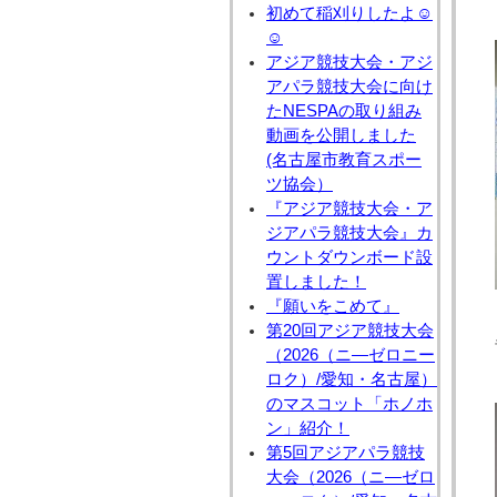
初めて稲刈りしたよ☺
☺
アジア競技大会・アジ
アパラ競技大会に向け
たNESPAの取り組み
動画を公開しました
(名古屋市教育スポー
ツ協会）
『アジア競技大会・ア
ジアパラ競技大会』カ
ウントダウンボード設
置しました！
『願いをこめて』
第20回アジア競技大会
（2026（ニ―ゼロニー
ロク）/愛知・名古屋）
のマスコット「ホノホ
ン」紹介！
第5回アジアパラ競技
大会（2026（ニ―ゼロ