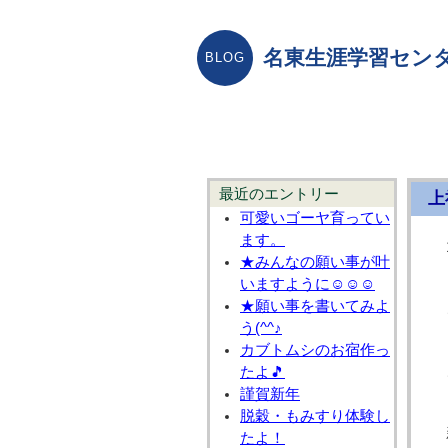
名東生涯学習センタ
最近のエントリー
上
可愛いゴーヤ育ってい
ます。
★みんなの願い事が叶
いますように☺☺☺
★願い事を書いてみよ
う(^^♪
カブトムシのお宿作っ
たよ🎵
謹賀新年
脱穀・もみすり体験し
たよ！