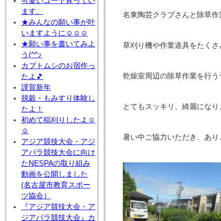
可愛いゴーヤ育ってい
ます。
名東陶芸クラブさんと除草作
★みんなの願い事が叶
いますように☺☺☺
★願い事を書いてみよ
草刈り機や作業道具をたくさ
う(^^♪
カブトムシのお宿作っ
乾燥室周辺の除草作業を行う
たよ🎵
謹賀新年
脱穀・もみすり体験し
とてもスッキリ、綺麗になりま
たよ！
初めて稲刈りしたよ☺
☺
暑い中ご協力いただき、あり
アジア競技大会・アジ
アパラ競技大会に向け
たNESPAの取り組み
動画を公開しました
(名古屋市教育スポー
ツ協会）
『アジア競技大会・ア
ジアパラ競技大会』カ