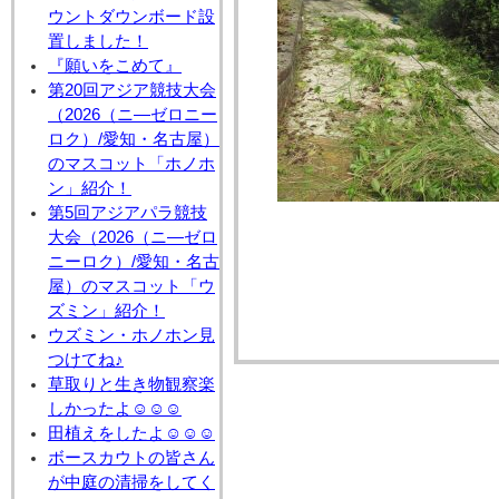
ウントダウンボード設
置しました！
『願いをこめて』
第20回アジア競技大会
（2026（ニ―ゼロニー
ロク）/愛知・名古屋）
のマスコット「ホノホ
ン」紹介！
第5回アジアパラ競技
大会（2026（ニ―ゼロ
ニーロク）/愛知・名古
屋）のマスコット「ウ
ズミン」紹介！
ウズミン・ホノホン見
つけてね♪
草取りと生き物観察楽
しかったよ☺☺☺
田植えをしたよ☺☺☺
ボースカウトの皆さん
が中庭の清掃をしてく