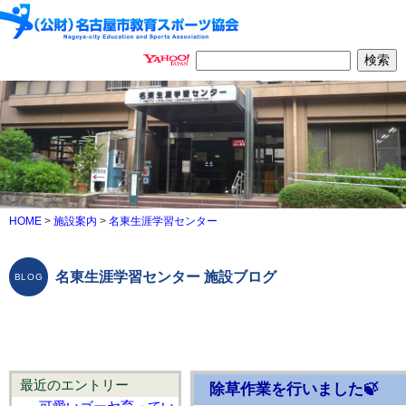
HOME
>
施設案内
>
名東生涯学習センター
名東生涯学習センター 施設ブログ
最近のエントリー
除草作業を行いました🍃