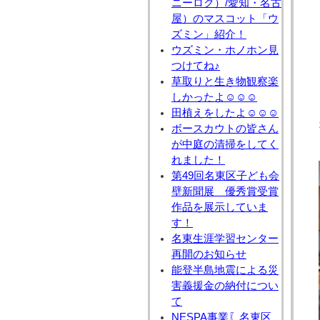
ニーロク）/愛知・名古
屋）のマスコット「ウ
ズミン」紹介！
ウズミン・ホノホン見
つけてね♪
草取りと生き物観察楽
しかったよ☺☺☺
田植えをしたよ☺☺☺
ボースカウトの皆さん
が中庭の清掃をしてく
れました！
第49回名東区子ども会
壁新聞展 優秀賞受賞
作品を展示していま
す！
名東生涯学習センター
再開のお知らせ
能登半島地震による災
害義援金の納付につい
て
NESPA事業〖名東区