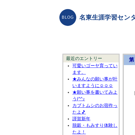
名東生涯学習センタ
最近のエントリー
第
可愛いゴーヤ育ってい
ます。
★みんなの願い事が叶
いますように☺☺☺
★願い事を書いてみよ
う(^^♪
カブトムシのお宿作っ
たよ🎵
謹賀新年
脱穀・もみすり体験し
たよ！