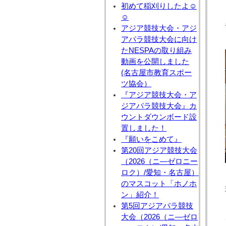
初めて稲刈りしたよ☺
☺
アジア競技大会・アジ
アパラ競技大会に向け
たNESPAの取り組み
動画を公開しました
(名古屋市教育スポー
ツ協会）
『アジア競技大会・ア
ジアパラ競技大会』カ
ウントダウンボード設
置しました！
『願いをこめて』
第20回アジア競技大会
（2026（ニ―ゼロニー
ロク）/愛知・名古屋）
のマスコット「ホノホ
ン」紹介！
第5回アジアパラ競技
大会（2026（ニ―ゼロ