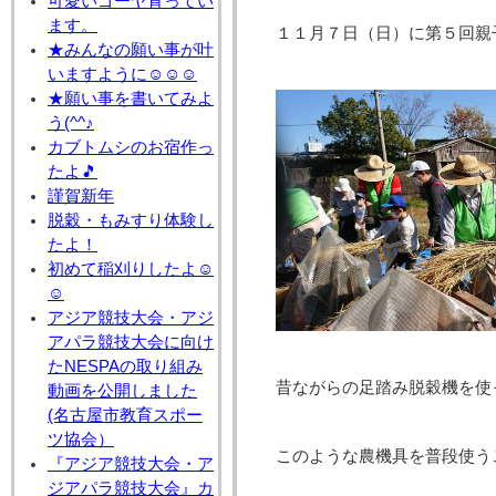
可愛いゴーヤ育ってい
ます。
１１月７日（日）に第５回親
★みんなの願い事が叶
いますように☺☺☺
★願い事を書いてみよ
う(^^♪
カブトムシのお宿作っ
たよ🎵
謹賀新年
脱穀・もみすり体験し
たよ！
初めて稲刈りしたよ☺
☺
アジア競技大会・アジ
アパラ競技大会に向け
たNESPAの取り組み
昔ながらの足踏み脱穀機を使
動画を公開しました
(名古屋市教育スポー
ツ協会）
このような農機具を普段使う
『アジア競技大会・ア
ジアパラ競技大会』カ