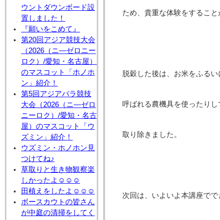
ウントダウンボード設
ため、貴重な体験をすること
置しました！
『願いをこめて』
第20回アジア競技大会
（2026（ニ―ゼロニー
ロク）/愛知・名古屋）
のマスコット「ホノホ
脱穀した後は、お米をふるい
ン」紹介！
第5回アジアパラ競技
呼ばれる農機具を使ったりし
大会（2026（ニ―ゼロ
ニーロク）/愛知・名古
屋）のマスコット「ウ
取り除きました。
ズミン」紹介！
ウズミン・ホノホン見
つけてね♪
草取りと生き物観察楽
しかったよ☺☺☺
田植えをしたよ☺☺☺
次回は、いよいよ本講座でで
ボースカウトの皆さん
が中庭の清掃をしてく