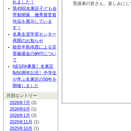
れました！
受講者の皆さん、楽しみにして
第49回名東区子ども会
壁新聞展 優秀賞受賞
作品を展示していま
す！
名東生涯学習センター
再開のお知らせ
能登半島地震による災
害義援金の納付につい
て
NESPA事業〖名東区
制50周年記念〗中学生
が学ぶ名東区の50年を
開催しました
月別エントリー
2026年7月
(2)
2026年6月
(1)
2026年1月
(2)
2025年11月
(1)
2025年10月
(1)