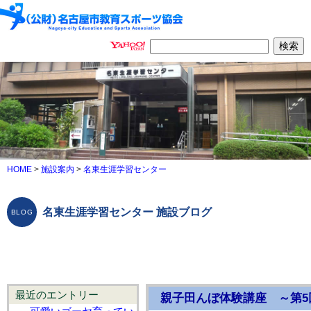
HOME
>
施設案内
>
名東生涯学習センター
名東生涯学習センター 施設ブログ
最近のエントリー
親子田んぼ体験講座 ～第5