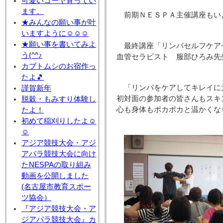
可愛いゴーヤ育ってい
ます。
前期ＮＥＳＰＡ主催講座もい
★みんなの願い事が叶
いますように☺☺☺
★願い事を書いてみよ
最終講座「リンパセルフケアセ
う(^^♪
血管セラピスト 服部ひろみ先
カブトムシのお宿作っ
たよ🎵
「リンパをケアしてキレイに
謹賀新年
初対面の参加者の皆さんもスキ
脱穀・もみすり体験し
心も身体もポカポカと温かくな
たよ！
初めて稲刈りしたよ☺
☺
アジア競技大会・アジ
アパラ競技大会に向け
たNESPAの取り組み
動画を公開しました
(名古屋市教育スポー
ツ協会）
『アジア競技大会・ア
ジアパラ競技大会』カ