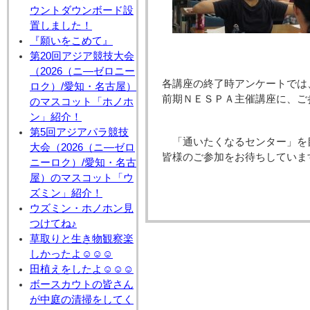
ウントダウンボード設
置しました！
『願いをこめて』
第20回アジア競技大会
（2026（ニ―ゼロニー
各講座の終了時アンケートでは
ロク）/愛知・名古屋）
前期ＮＥＳＰＡ主催講座に、ご
のマスコット「ホノホ
ン」紹介！
第5回アジアパラ競技
「通いたくなるセンター」を
大会（2026（ニ―ゼロ
皆様のご参加をお待ちしていま
ニーロク）/愛知・名古
屋）のマスコット「ウ
ズミン」紹介！
ウズミン・ホノホン見
つけてね♪
草取りと生き物観察楽
しかったよ☺☺☺
田植えをしたよ☺☺☺
ボースカウトの皆さん
が中庭の清掃をしてく