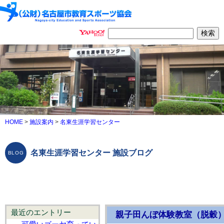
HOME
>
施設案内
>
名東生涯学習センター
名東生涯学習センター 施設ブログ
最近のエントリー
親子田んぼ体験教室（脱穀