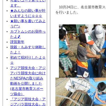
可愛いゴーヤ育ってい
ます。
10月24日に、名古屋市教
★みんなの願い事が叶
を行いました。
いますように☺☺☺
★願い事を書いてみよ
う(^^♪
カブトムシのお宿作っ
たよ🎵
謹賀新年
脱穀・もみすり体験し
たよ！
初めて稲刈りしたよ☺
☺
アジア競技大会・アジ
アパラ競技大会に向け
たNESPAの取り組み
動画を公開しました
(名古屋市教育スポー
ツ協会）
『アジア競技大会・ア
ジアパラ競技大会』カ