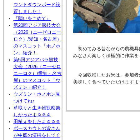
ウントダウンボード設
置しました！
『願いをこめて』
第20回アジア競技大会
（2026（ニ―ゼロニー
ロク）/愛知・名古屋）
のマスコット「ホノホ
初めてみる昔ながらの農機具
ン」紹介！
みなさん楽しく積極的に作業を
第5回アジアパラ競技
大会（2026（ニ―ゼロ
ニーロク）/愛知・名古
今回収穫したお米は、参加者
屋）のマスコット「ウ
美味しく食べていただけますよ
ズミン」紹介！
ウズミン・ホノホン見
つけてね♪
草取りと生き物観察楽
しかったよ☺☺☺
田植えをしたよ☺☺☺
ボースカウトの皆さん
が中庭の清掃をしてく