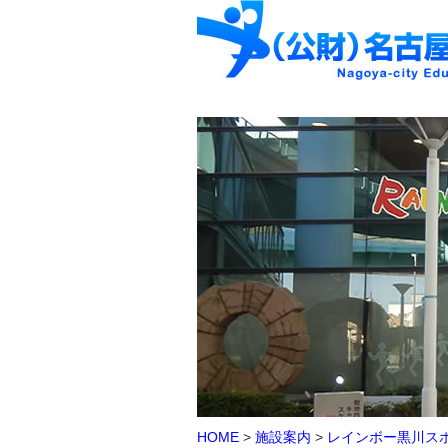
HOME
>
施設案内
>
レインボー黒川ス