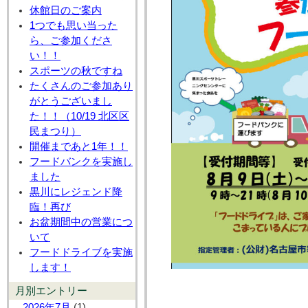
休館日のご案内
1つでも思い当った
ら、ご参加くださ
い！！
スポーツの秋ですね
たくさんのご参加あり
がとうございまし
た！！（10/19 北区区
民まつり）
開催まであと1年！！
フードバンクを実施し
ました
黒川にレジェンド降
臨！再び
お盆期間中の営業につ
いて
フードドライブを実施
します！
月別エントリー
2026年7月
(1)