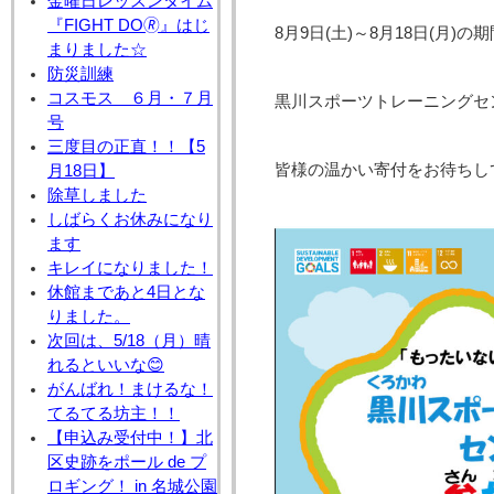
金曜日レッスンタイム
『FIGHT DO🄬』はじ
8月9日(土)～8月18日(月)の期
まりました☆
防災訓練
コスモス ６月・７月
黒川スポーツトレーニングセ
号
三度目の正直！！【5
皆様の温かい寄付をお待ちし
月18日】
除草しました
しばらくお休みになり
ます
キレイになりました！
休館まであと4日とな
りました。
次回は、5/18（月）晴
れるといいな😊
がんばれ！まけるな！
てるてる坊主！！
【申込み受付中！】北
区史跡をポール de プ
ロギング！ in 名城公園