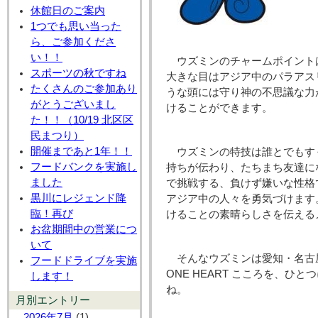
休館日のご案内
1つでも思い当った
ら、ご参加くださ
い！！
ウズミンのチャームポイント
スポーツの秋ですね
大きな目はアジア中のパラアス
たくさんのご参加あり
うな頭には守り神の不思議な力
がとうございまし
けることができます。
た！！（10/19 北区区
民まつり）
開催まであと1年！！
ウズミンの特技は誰とでもす
フードバンクを実施し
持ちが伝わり、たちまち友達に
ました
で挑戦する、負けず嫌いな性格
黒川にレジェンド降
アジア中の人々を勇気づけます
臨！再び
けることの素晴らしさを伝える
お盆期間中の営業につ
いて
そんなウズミンは愛知・名古屋
フードドライブを実施
ONE HEART こころを、
します！
ね。
月別エントリー
2026年7月
(1)