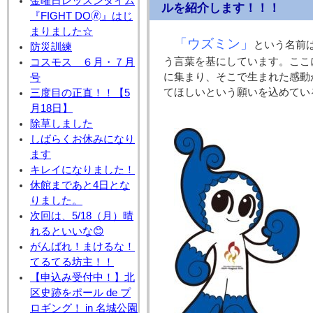
金曜日レッスンタイム
ルを紹介します！！！
『FIGHT DO🄬』はじ
まりました☆
「ウズミン」
という名前
防災訓練
う言葉を基にしています。ここ
コスモス ６月・７月
に集まり、そこで生まれた感動
号
てほしいという願いを込めてい
三度目の正直！！【5
月18日】
除草しました
しばらくお休みになり
ます
キレイになりました！
休館まであと4日とな
りました。
次回は、5/18（月）晴
れるといいな😊
がんばれ！まけるな！
てるてる坊主！！
【申込み受付中！】北
区史跡をポール de プ
ロギング！ in 名城公園