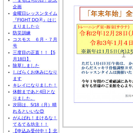
「まるはちの日」記念
企画
金曜日レッスンタイム
『FIGHT DO🄬』はじ
まりました☆
防災訓練
コスモス ６月・７月
号
三度目の正直！！【5
月18日】
除草しました
しばらくお休みになり
ます
キレイになりました！
休館まであと4日とな
りました。
次回は、5/18（月）晴
れるといいな😊
がんばれ！まけるな！
てるてる坊主！！
【申込み受付中！】北