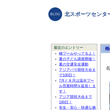
北スポーツセンタ
最近のエントリー
桜
楠プールやってるよ！
夏の子ども講座開催！
夏の交通安全運動
アジアパラ競技大会ま
で100日！
7月と８月は温水プー
ル営業時間を延長しま
す！
アジア競技大会まで
100日！
安全・安心・快適な施