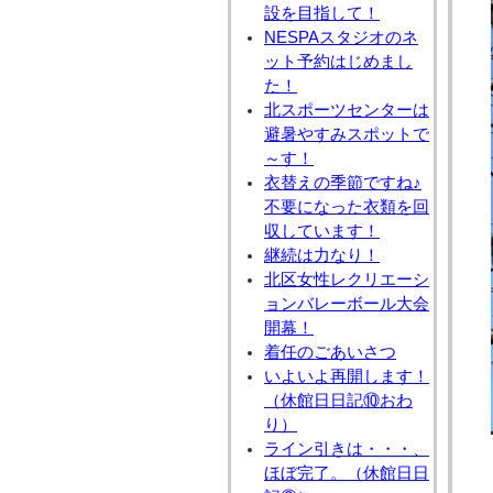
設を目指して！
NESPAスタジオのネ
ット予約はじめまし
た！
北スポーツセンターは
避暑やすみスポットで
～す！
衣替えの季節ですね♪
不要になった衣類を回
収しています！
継続は力なり！
北区女性レクリエーシ
ョンバレーボール大会
開幕！
着任のごあいさつ
いよいよ再開します！
（休館日日記⑩おわ
り）
ライン引きは・・・、
ほぼ完了。（休館日日