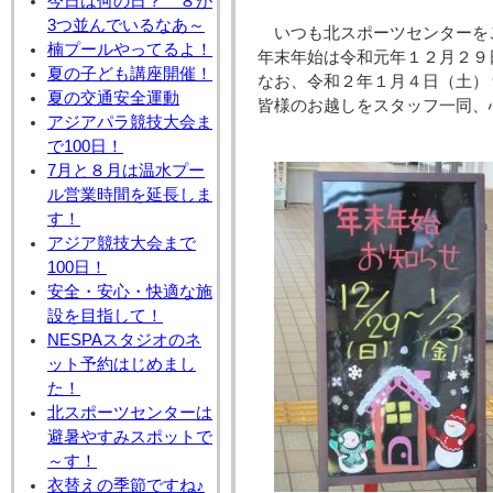
今日は何の日？ ８が
3つ並んでいるなあ～
いつも北スポーツセンターを
楠プールやってるよ！
年末年始は令和元年１２月２９
夏の子ども講座開催！
なお、令和２年１月４日（土）
夏の交通安全運動
皆様のお越しをスタッフ一同、
アジアパラ競技大会ま
で100日！
7月と８月は温水プー
ル営業時間を延長しま
す！
アジア競技大会まで
100日！
安全・安心・快適な施
設を目指して！
NESPAスタジオのネ
ット予約はじめまし
た！
北スポーツセンターは
避暑やすみスポットで
～す！
衣替えの季節ですね♪