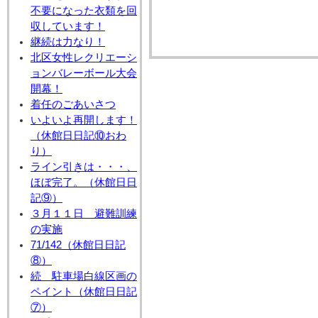
不要になった衣類を回
収しています！
継続は力なり！
北区女性レクリエーシ
ョンバレーボール大会
開幕！
着任のごあいさつ
いよいよ再開します！
（休館日日記⑩おわ
り）
ライン引きは・・・、
ほぼ完了。（休館日日
記⑨）
３月１１日 避難訓練
の実施
71/142（休館日日記
⑧）
続 駐車場白線区画の
ペイント（休館日日記
⑦）