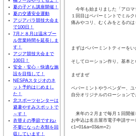
楠プールやってるよ！
夏の子ども講座開催！
今年も始まりました「アロマ
夏の交通安全運動
１回目はペパーミントでミルク
アジアパラ競技大会ま
痛みやコリ、むくみをとるのは
で100日！
7月と８月は温水プー
ル営業時間を延長しま
す！
まずはペパーミントティーをい
アジア競技大会まで
100日！
そしてローション作り。基本と
安全・安心・快適な施
設を目指して！
まぜまぜ
NESPAスタジオのネ
ット予約はじめまし
ペパーミントやラベンダー、ユ
た！
自分オリジナルのローションで
北スポーツセンターは
避暑やすみスポットで
来年の２月まで毎月１回開催
～す！
お申込は名古屋市電子申請サービスで♪（https
衣替えの季節ですね♪
c1=01&a=03&m=2）
不要になった衣類を回
収しています！