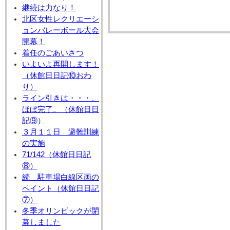
継続は力なり！
北区女性レクリエーシ
ョンバレーボール大会
開幕！
着任のごあいさつ
いよいよ再開します！
（休館日日記⑩おわ
り）
ライン引きは・・・、
ほぼ完了。（休館日日
記⑨）
３月１１日 避難訓練
の実施
71/142（休館日日記
⑧）
続 駐車場白線区画の
ペイント（休館日日記
⑦）
冬季オリンピックが閉
幕しました