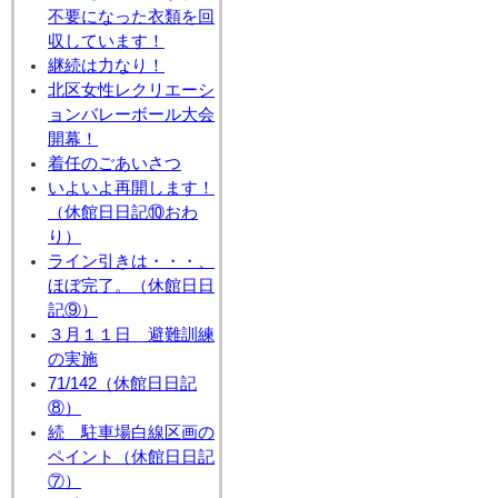
不要になった衣類を回
収しています！
継続は力なり！
北区女性レクリエーシ
ョンバレーボール大会
開幕！
着任のごあいさつ
いよいよ再開します！
（休館日日記⑩おわ
り）
ライン引きは・・・、
ほぼ完了。（休館日日
記⑨）
３月１１日 避難訓練
の実施
71/142（休館日日記
⑧）
続 駐車場白線区画の
ペイント（休館日日記
⑦）