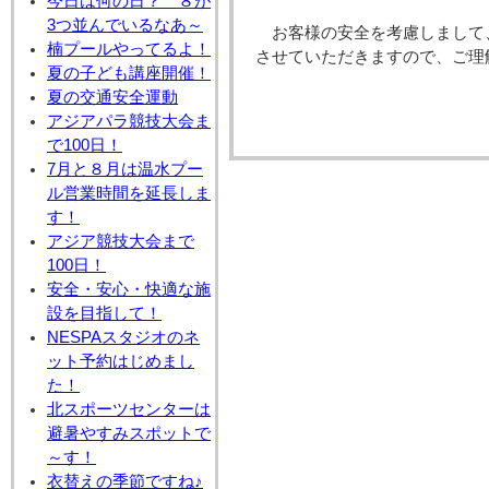
今日は何の日？ ８が
3つ並んでいるなあ～
お客様の安全を考慮しまして
楠プールやってるよ！
させていただきますので、ご理
夏の子ども講座開催！
夏の交通安全運動
アジアパラ競技大会ま
で100日！
7月と８月は温水プー
ル営業時間を延長しま
す！
アジア競技大会まで
100日！
安全・安心・快適な施
設を目指して！
NESPAスタジオのネ
ット予約はじめまし
た！
北スポーツセンターは
避暑やすみスポットで
～す！
衣替えの季節ですね♪