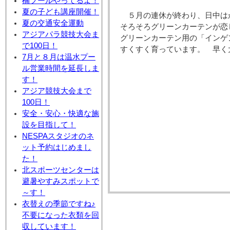
楠プールやってるよ！
夏の子ども講座開催！
５月の連休が終わり、日中は
夏の交通安全運動
そろそろグリーンカーテンが恋
アジアパラ競技大会ま
グリーンカーテン用の「インゲ
で100日！
すくすく育っています。 早く
7月と８月は温水プー
ル営業時間を延長しま
す！
アジア競技大会まで
100日！
安全・安心・快適な施
設を目指して！
NESPAスタジオのネ
ット予約はじめまし
た！
北スポーツセンターは
避暑やすみスポットで
～す！
衣替えの季節ですね♪
不要になった衣類を回
収しています！