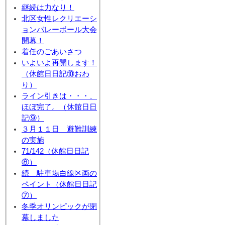
継続は力なり！
北区女性レクリエーシ
ョンバレーボール大会
開幕！
着任のごあいさつ
いよいよ再開します！
（休館日日記⑩おわ
り）
ライン引きは・・・、
ほぼ完了。（休館日日
記⑨）
３月１１日 避難訓練
の実施
71/142（休館日日記
⑧）
続 駐車場白線区画の
ペイント（休館日日記
⑦）
冬季オリンピックが閉
幕しました