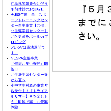
在暴風警報発令に伴う
午前休館のお知らせ
令和8年度 黒川スポ
ーツトレーニングセン
ター自主事業【共催：
北生涯学習センター】
北区史跡をポールdeプ
ロギング
5/1~5/7は憲法週間で
す。
NESPA主催事業
『健康お笑い寄席』開
催 ! !
北生涯学習センター春
から夏へ
小中学生対象の事業 申
込受付中！【トライア
ルサマー】音を楽しも
う！即興で楽しむ音楽
体験