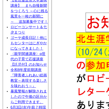
【名古屋造形大学連携
講座】 まち自慢新聞
をつくろう ～心に残る
風景を一枚の新聞に
～ 追加募集中です！
ロビーコンサート＆七
夕まつり
ゴーヤ成長日記！他に
もセンターはにぎやか
になってきました！
〈親学関連講座〉α世
代の子育て応援講座
【託児付】のお知らせ
令和8年度前期講座
『障害者ふれあい絵画
教室～表現する楽しさ
を味わおう～』
暴風警報が解除されま
したので午後の区分か
らご利用できます。
6月3日(水)午前７時現