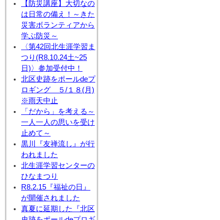
【防災講座】大切なの
は日常の備え！～きた
災害ボランティアから
学ぶ防災～
〈第42回北生涯学習ま
つり(R8.10.24土~25
日)〉参加受付中！
北区史跡をポールdeプ
ロギング ５/１８(月)
※雨天中止
「だから」を考える～
一人一人の思いを受け
止めて～
黒川『友禅流し』が行
われました
北生涯学習センターの
ひなまつり
R8.2.15『福祉の日』
が開催されました
真夏に延期した『北区
史跡をポールdeプロギ