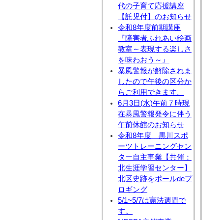
代の子育て応援講座
【託児付】のお知らせ
令和8年度前期講座
『障害者ふれあい絵画
教室～表現する楽しさ
を味わおう～』
暴風警報が解除されま
したので午後の区分か
らご利用できます。
6月3日(水)午前７時現
在暴風警報発令に伴う
午前休館のお知らせ
令和8年度 黒川スポ
ーツトレーニングセン
ター自主事業【共催：
北生涯学習センター】
北区史跡をポールdeプ
ロギング
5/1~5/7は憲法週間で
す。