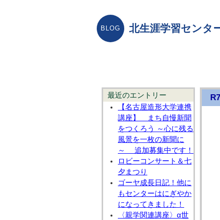
北生涯学習センター
最近のエントリー
R
【名古屋造形大学連携
講座】 まち自慢新聞
をつくろう ～心に残る
風景を一枚の新聞に
～ 追加募集中です！
ロビーコンサート＆七
夕まつり
ゴーヤ成長日記！他に
もセンターはにぎやか
になってきました！
〈親学関連講座〉α世