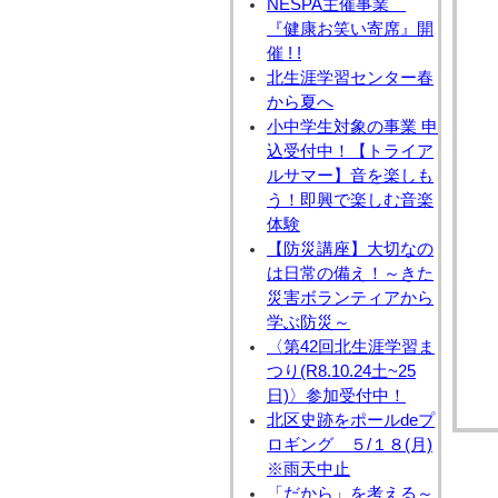
NESPA主催事業
『健康お笑い寄席』開
催 ! !
北生涯学習センター春
から夏へ
小中学生対象の事業 申
込受付中！【トライア
ルサマー】音を楽しも
う！即興で楽しむ音楽
体験
【防災講座】大切なの
は日常の備え！～きた
災害ボランティアから
学ぶ防災～
〈第42回北生涯学習ま
つり(R8.10.24土~25
日)〉参加受付中！
北区史跡をポールdeプ
ロギング ５/１８(月)
※雨天中止
「だから」を考える～