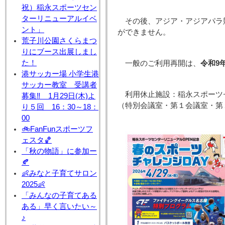
祝）稲永スポーツセン
ターリニューアルイベ
その後、アジア・アジアパラ
ント」
ができません。
荒子川公園さくらまつ
りにブース出展しまし
た！
一般のご利用再開は、
令和9
港サッカー場 小学生港
サッカー教室 受講者
利用休止施設：稲永スポーツ
募集‼ 1月29日(木)よ
（特別会議室・第１会議室・第
り５回 16：30～18：
00
🚲FanFunスポーツフ
ェスタ🏀
「秋の物語」に参加ー
🍂
👶みなと子育てサロン
2025👶
「みんなの子育てある
ある」早く言いたい～
♪