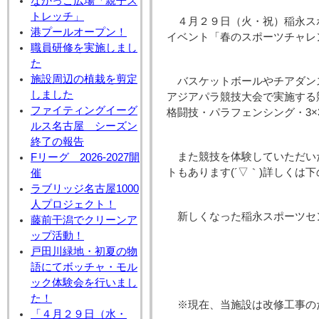
なかっこ広場「親子ス
トレッチ」
４月２９日（火・祝）稲永ス
港プールオープン！
イベント「春のスポーツチャレ
職員研修を実施しまし
た
施設周辺の植栽を剪定
バスケットボールやチアダン
しました
アジアパラ競技大会で実施する
ファイティングイーグ
格闘技・パラフェンシング・3
ルス名古屋 シーズン
終了の報告
また競技を体験していただい
Fリーグ 2026-2027開
トもあります(´▽｀)詳しくは
催
ラブリッジ名古屋1000
人プロジェクト！
新しくなった稲永スポーツセ
藤前干潟でクリーンア
ップ活動！
戸田川緑地・初夏の物
語にてボッチャ・モル
ック体験会を行いまし
た！
※現在、当施設は改修工事の
「４月２９日（水・