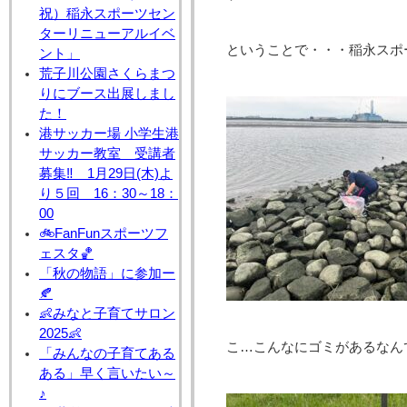
祝）稲永スポーツセン
ターリニューアルイベ
ということで・・・稲永スポ
ント」
荒子川公園さくらまつ
りにブース出展しまし
た！
港サッカー場 小学生港
サッカー教室 受講者
募集‼ 1月29日(木)よ
り５回 16：30～18：
00
🚲FanFunスポーツフ
ェスタ🏀
「秋の物語」に参加ー
🍂
👶みなと子育てサロン
2025👶
こ…こんなにゴミがあるなんて
「みんなの子育てある
ある」早く言いたい～
♪