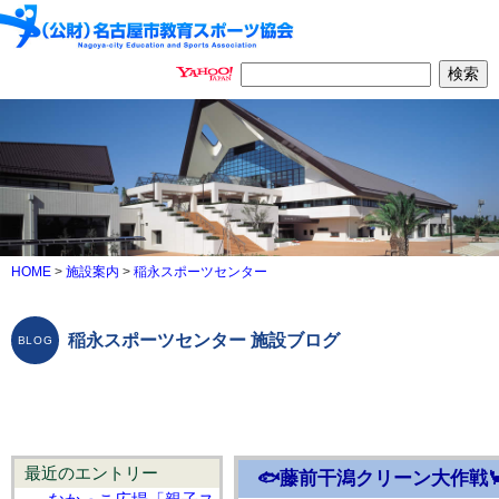
HOME
>
施設案内
>
稲永スポーツセンター
稲永スポーツセンター 施設ブログ
最近のエントリー
🐟藤前干潟クリーン大作戦