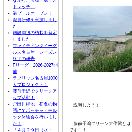
なかっこ広場「親子ス
トレッチ」
港プールオープン！
職員研修を実施しまし
た
施設周辺の植栽を剪定
しました
ファイティングイーグ
ルス名古屋 シーズン
終了の報告
Fリーグ 2026-2027開
催
ラブリッジ名古屋1000
人プロジェクト！
藤前干潟でクリーンア
ップ活動！
戸田川緑地・初夏の物
説明しよう！！
語にてボッチャ・モル
ック体験会を行いまし
た！
藤前干潟クリーン大作戦とは
「４月２９日（水・
です！！