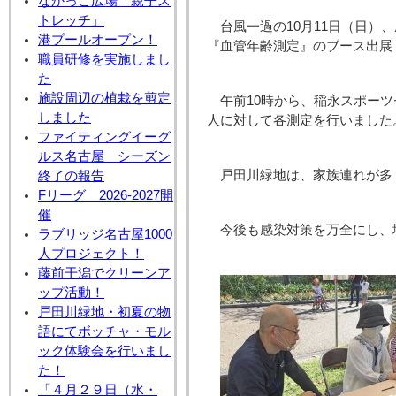
なかっこ広場「親子ス
トレッチ」
台風一過の10月11日（日
港プールオープン！
『血管年齢測定』のブース出展
職員研修を実施しまし
た
施設周辺の植栽を剪定
午前10時から、稲永スポーツ
しました
人に対して各測定を行いました
ファイティングイーグ
ルス名古屋 シーズン
戸田川緑地は、家族連れが多
終了の報告
Fリーグ 2026-2027開
催
今後も感染対策を万全にし、
ラブリッジ名古屋1000
人プロジェクト！
藤前干潟でクリーンア
ップ活動！
戸田川緑地・初夏の物
語にてボッチャ・モル
ック体験会を行いまし
た！
「４月２９日（水・