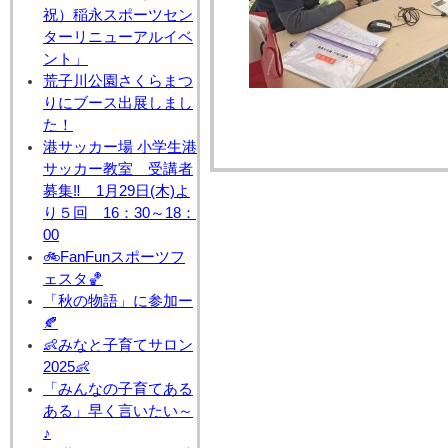
祝）稲永スポーツセン
ターリニューアルイベ
ント」
荒子川公園さくらまつ
りにブース出展しまし
た！
港サッカー場 小学生港
サッカー教室 受講者
募集‼ 1月29日(木)よ
り５回 16：30～18：
00
🚲FanFunスポーツフ
ェスタ🏀
「秋の物語」に参加ー
🍂
👶みなと子育てサロン
2025👶
「みんなの子育てある
ある」早く言いたい～
♪