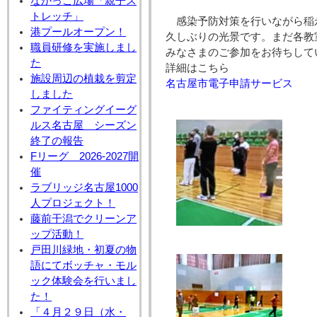
なかっこ広場「親子ス
トレッチ」
感染予防対策を行いながら稲
港プールオープン！
久しぶりの光景です。まだ各教
職員研修を実施しまし
みなさまのご参加をお待ちして
た
詳細はこちら
施設周辺の植栽を剪定
名古屋市電子申請サービス
しました
ファイティングイーグ
ルス名古屋 シーズン
終了の報告
Fリーグ 2026-2027開
催
ラブリッジ名古屋1000
人プロジェクト！
藤前干潟でクリーンア
ップ活動！
戸田川緑地・初夏の物
語にてボッチャ・モル
ック体験会を行いまし
た！
「４月２９日（水・