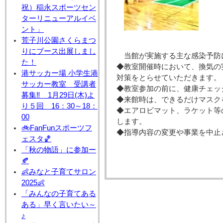
祝）稲永スポーツセン
ターリニューアルイベ
ント」
荒子川公園さくらまつ
りにブース出展しまし
当館が実施する主な感染予防
た！
◆教室開催時において、換気の
港サッカー場 小学生港
対策をとらせていただきます。
サッカー教室 受講者
◆教室参加の前に、健康チェッ
募集‼ 1月29日(木)よ
◆来館時は、できるだけマスク
り５回 16：30～18：
◆エアロビマット、ラケット等
00
します。
🚲FanFunスポーツフ
◆指導内容の変更や事業を中止
ェスタ🏀
「秋の物語」に参加ー
🍂
👶みなと子育てサロン
2025👶
「みんなの子育てある
ある」早く言いたい～
♪