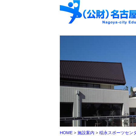
HOME
>
施設案内
>
稲永スポーツセン