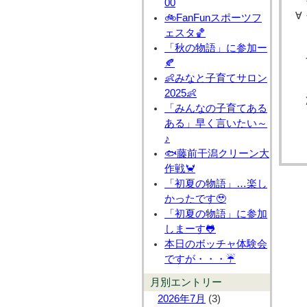
00
∀・
🚲FanFunスポーツフ
ェスタ🏀
「秋の物語」に参加ー
🍂
👶みなと子育てサロン
2025👶
「みんなの子育てある
ある」早く言いたい～
♪
🐟藤前干潟クリーン大
作戦🦀
「初夏の物語」…楽し
かったです🥹
「初夏の物語」に参加
しまーす🐸
本日のボッチャ体験会
ですが・・・☔
月別エントリー
2026年7月
(3)