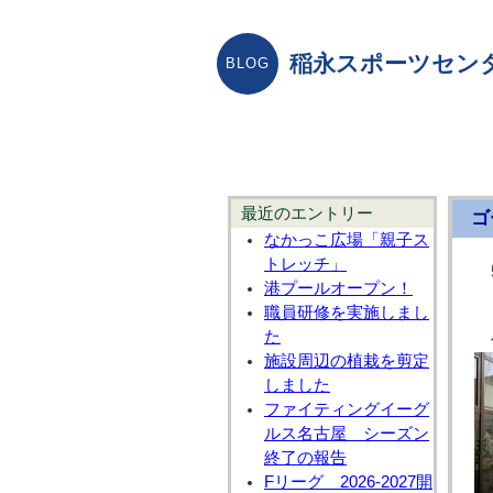
稲永スポーツセン
最近のエントリー
ゴ
なかっこ広場「親子ス
トレッチ」
港プールオープン！
職員研修を実施しまし
た
施設周辺の植栽を剪定
しました
ファイティングイーグ
ルス名古屋 シーズン
終了の報告
Fリーグ 2026-2027開