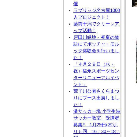
催
ラブリッジ名古屋1000
人プロジェクト！
藤前干潟でクリーンア
ップ活動！
戸田川緑地・初夏の物
語にてボッチャ・モル
ック体験会を行いまし
た！
「４月２９日（水・
祝）稲永スポーツセン
ターリニューアルイベ
ント」
荒子川公園さくらまつ
りにブース出展しまし
た！
港サッカー場 小学生港
サッカー教室 受講者
募集‼ 1月29日(木)よ
り５回 16：30～18：