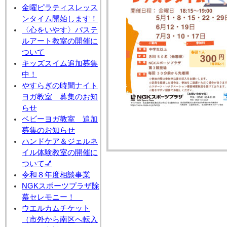
金曜ピラティスレッス
ンタイム開始します！
〈心をいやす〉パステ
ルアート教室の開催に
ついて
キッズスイム追加募集
中！
やすらぎの時間ナイト
ヨガ教室 募集のお知
らせ
ベビーヨガ教室 追加
募集のお知らせ
ハンドケア＆ジェルネ
イル体験教室の開催に
ついて💅
令和８年度相談事業
NGKスポーツプラザ除
幕セレモニー！
ウエルカムチケット
（市外から南区へ転入