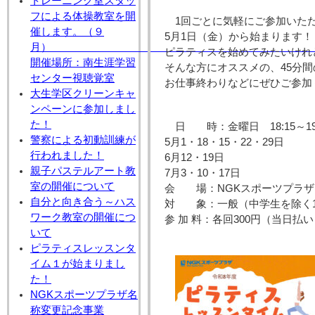
トレーニング室スタッ
フによる体操教室を開
1回ごとに気軽にご参加いた
催します。（９
5月1日（金）から始まります！
月
ピラティスを始めてみたいけれ
開催場所：南生涯学習
そんな方にオススメの、45分
センター視聴覚室
お仕事終わりなどにぜひご参加
大生学区クリーンキャ
ンペーンに参加しまし
た！
日 時：金曜日 18:15～19:
警察による初動訓練が
5月1・18・15・22・29日
行われました！
6月12・19日
親子パステルアート教
7月3・10・17日
室の開催について
会 場：NGKスポーツプラザ
自分と向き合う～ハス
対 象：一般（中学生を除く1
ワーク教室の開催につ
参 加 料：各回300円（当日払
いて
ピラティスレッスンタ
イム１が始まりまし
た！
NGKスポーツプラザ名
称変更記念事業