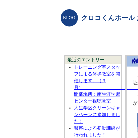
クロコくんホール
最近のエントリー
南
トレーニング室スタッ
フによる体操教室を開
催します。（９
祉
開催場所：南生涯学習
前
センター視聴覚室
が
大生学区クリーンキャ
ンペーンに参加しまし
た！
警察による初動訓練が
行われました！