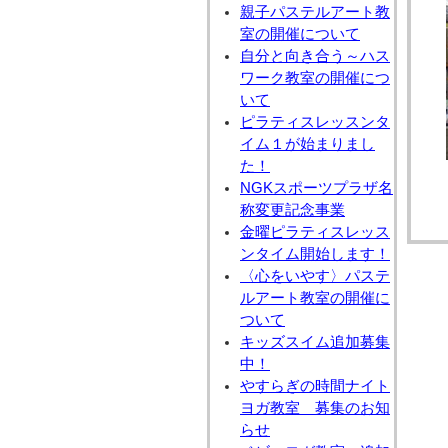
親子パステルアート教
室の開催について
自分と向き合う～ハス
ワーク教室の開催につ
いて
ピラティスレッスンタ
イム１が始まりまし
た！
NGKスポーツプラザ名
称変更記念事業
金曜ピラティスレッス
ンタイム開始します！
〈心をいやす〉パステ
ルアート教室の開催に
ついて
キッズスイム追加募集
中！
やすらぎの時間ナイト
ヨガ教室 募集のお知
らせ