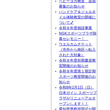
ベビーヨガ教室 追加
募集のお知らせ
ハンドケア＆ジェルネ
イル体験教室の開催に
ついて💅
令和８年度相談事業
NGKスポーツプラザ除
幕セレモニー！
ウエルカムチケット
（市外から南区へ転入
された方対象）
令和８年度前期書道教
室開催のお知らせ
令和８年度第１期定期
スポーツ教室開催のお
知らせ
令和8年2月1日（日）
日本ガイシ スポーツプ
ラザがリニューアルオ
ープンします！！
愛知県警察視閲式が開