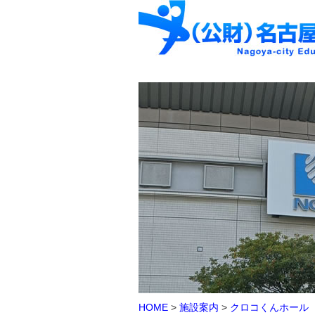
HOME
>
施設案内
>
クロコくんホール