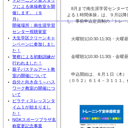
トレーニング室スタッ
フによる体操教室を開
8月まで南生涯学習センター
催します。（９
よる１時間体操」は、９月以降
月
し、事前申込定員制の「トレー
開催場所：南生涯学習
センター視聴覚室
大生学区クリーンキャ
火曜朝1(10:30-11:30)・火曜昼1(
ンペーンに参加しまし
た！
金曜朝1(10:30-11:30)・金曜昼1
警察による初動訓練が
行われました！
親子パステルアート教
申込開始は、８月１日（木）
室の開催について
（０５２）６１４－３１１１。
自分と向き合う～ハス
ワーク教室の開催につ
いて
ピラティスレッスンタ
イム１が始まりまし
た！
NGKスポーツプラザ名
称変更記念事業