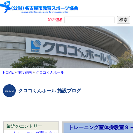
HOME
>
施設案内
>
クロコくんホール
クロコくんホール 施設ブログ
最近のエントリー
トレーニング室体操教室９－