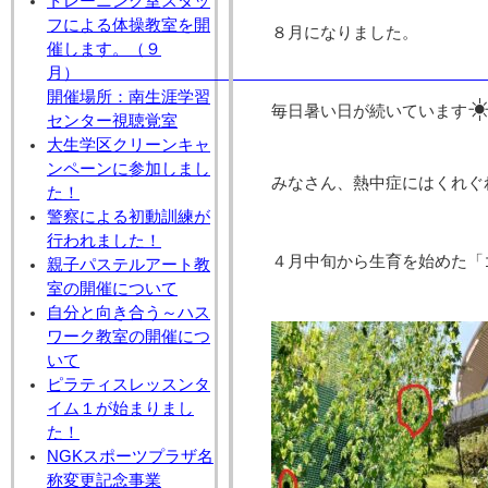
トレーニング室スタッ
フによる体操教室を開
８月になりました。
催します。（９
月
開催場所：南生涯学習
☀
毎日暑い日が続いています
センター視聴覚室
大生学区クリーンキャ
ンペーンに参加しまし
みなさん、熱中症にはくれぐ
た！
警察による初動訓練が
行われました！
４月中旬から生育を始めた「
親子パステルアート教
室の開催について
自分と向き合う～ハス
ワーク教室の開催につ
いて
ピラティスレッスンタ
イム１が始まりまし
た！
NGKスポーツプラザ名
称変更記念事業