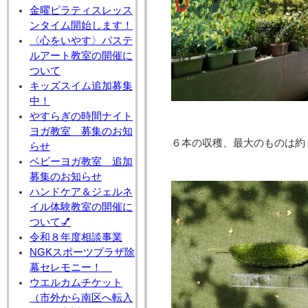
金曜ピラティスレッス
ンタイム開始します！
〈心をいやす〉パステ
ルアート教室の開催に
ついて
キッズスイム追加募集
中！
やすらぎの時間ナイト
ヨガ教室 募集のお知
６本の収穫、最大のものは約
らせ
ベビーヨガ教室 追加
募集のお知らせ
ハンドケア＆ジェルネ
イル体験教室の開催に
ついて💅
令和８年度相談事業
NGKスポーツプラザ除
幕セレモニー！
ウエルカムチケット
（市外から南区へ転入