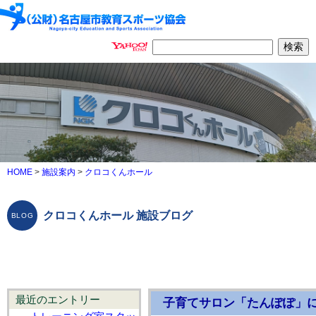
HOME
>
施設案内
>
クロコくんホール
クロコくんホール 施設ブログ
最近のエントリー
子育てサロン「たんぽぽ」に