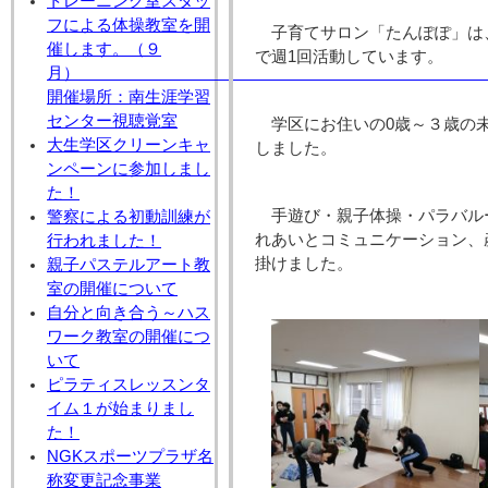
トレーニング室スタッ
フによる体操教室を開
子育てサロン「たんぽぽ」は
催します。（９
で週1回活動しています。
月
開催場所：南生涯学習
センター視聴覚室
学区にお住いの0歳～３歳の
大生学区クリーンキャ
しました。
ンペーンに参加しまし
た！
手遊び・親子体操・パラバル
警察による初動訓練が
れあいとコミュニケーション、
行われました！
掛けました。
親子パステルアート教
室の開催について
自分と向き合う～ハス
ワーク教室の開催につ
いて
ピラティスレッスンタ
イム１が始まりまし
た！
NGKスポーツプラザ名
称変更記念事業