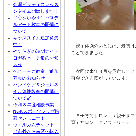
金曜ピラティスレッス
ンタイム開始します！
〈心をいやす〉パステ
ルアート教室の開催に
ついて
キッズスイム追加募集
中！
親子体操のあとには、最初は
やすらぎの時間ナイト
ことできました。
ヨガ教室 募集のお知
らせ
次回は来年３月を予定してい
ベビーヨガ教室 追加
再会できる気がしています。
募集のお知らせ
ハンドケア＆ジェルネ
イル体験教室の開催に
ついて💅
令和８年度相談事業
NGKスポーツプラザ除
＃子育てサロン ＃親子サロ
幕セレモニー！
育てサロン ＃アウトリーチ
ウエルカムチケット
（市外から南区へ転入