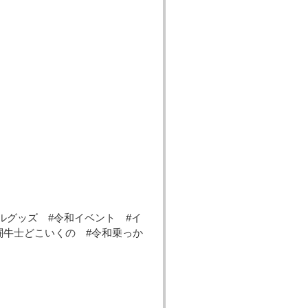
！
ルグッズ #令和イベント #イ
闘牛士どこいくの #令和乗っか