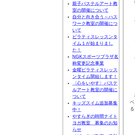
親子パステルアート教
室の開催について
自分と向き合う～ハス
ワーク教室の開催につ
いて
ピラティスレッスンタ
イム１が始まりまし
た！
NGKスポーツプラザ名
称変更記念事業
金曜ピラティスレッス
ンタイム開始します！
〈心をいやす〉パステ
ルアート教室の開催に
ついて
ベ
キッズスイム追加募集
る
中！
やすらぎの時間ナイト
ヨガ教室 募集のお知
らせ