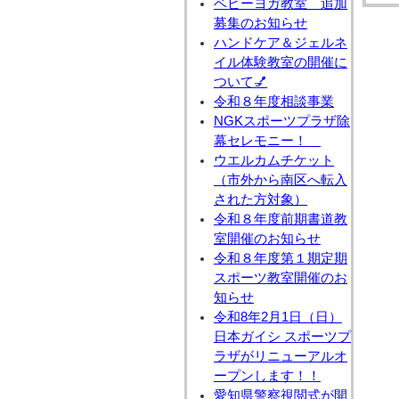
ベビーヨガ教室 追加
募集のお知らせ
ハンドケア＆ジェルネ
イル体験教室の開催に
ついて💅
令和８年度相談事業
NGKスポーツプラザ除
幕セレモニー！
ウエルカムチケット
（市外から南区へ転入
された方対象）
令和８年度前期書道教
室開催のお知らせ
令和８年度第１期定期
スポーツ教室開催のお
知らせ
令和8年2月1日（日）
日本ガイシ スポーツプ
ラザがリニューアルオ
ープンします！！
愛知県警察視閲式が開