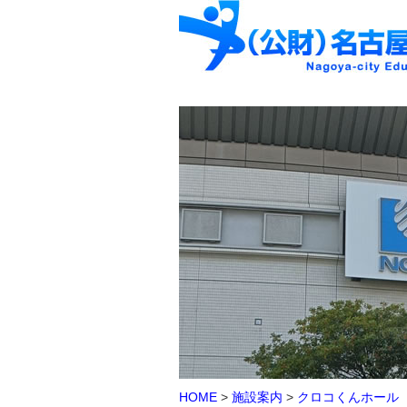
HOME
>
施設案内
>
クロコくんホール