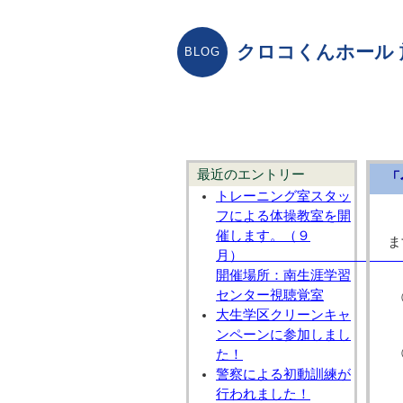
クロコくんホール
最近のエントリー
「
トレーニング室スタッ
フによる体操教室を開
催します。（９
ま
開催場所：南生涯学習
センター視聴覚室
大生学区クリーンキャ
ンペーンに参加しまし
た！
警察による初動訓練が
行われました！