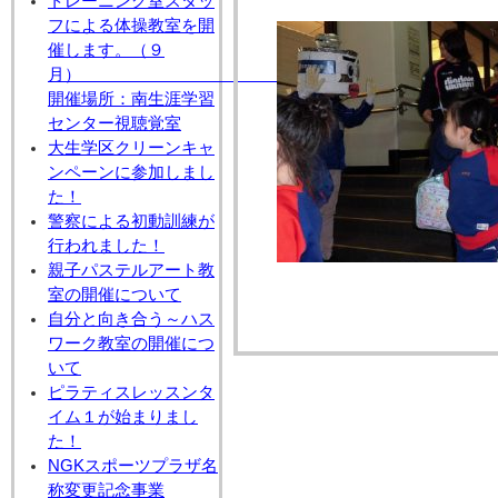
トレーニング室スタッ
フによる体操教室を開
催します。（９
月
開催場所：南生涯学習
センター視聴覚室
大生学区クリーンキャ
ンペーンに参加しまし
た！
警察による初動訓練が
行われました！
親子パステルアート教
室の開催について
自分と向き合う～ハス
ワーク教室の開催につ
いて
ピラティスレッスンタ
イム１が始まりまし
た！
NGKスポーツプラザ名
称変更記念事業