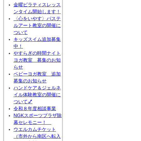
金曜ピラティスレッス
ンタイム開始します！
〈心をいやす〉パステ
ルアート教室の開催に
ついて
キッズスイム追加募集
中！
やすらぎの時間ナイト
ヨガ教室 募集のお知
らせ
ベビーヨガ教室 追加
募集のお知らせ
ハンドケア＆ジェルネ
イル体験教室の開催に
ついて💅
令和８年度相談事業
NGKスポーツプラザ除
幕セレモニー！
ウエルカムチケット
（市外から南区へ転入