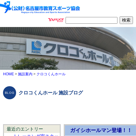
HOME
>
施設案内
>
クロコくんホール
クロコくんホール 施設ブログ
最近のエントリー
ガイシホールマン登場！！