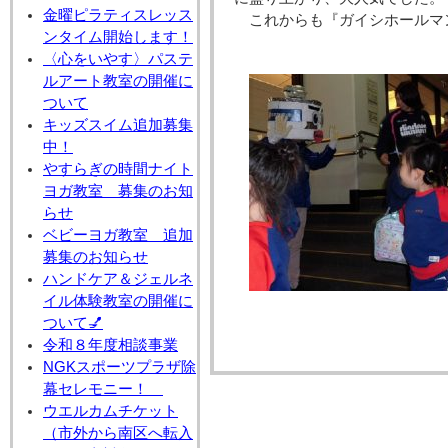
金曜ピラティスレッス
これからも『ガイシホールマ
ンタイム開始します！
〈心をいやす〉パステ
ルアート教室の開催に
ついて
キッズスイム追加募集
中！
やすらぎの時間ナイト
ヨガ教室 募集のお知
らせ
ベビーヨガ教室 追加
募集のお知らせ
ハンドケア＆ジェルネ
イル体験教室の開催に
ついて💅
令和８年度相談事業
NGKスポーツプラザ除
幕セレモニー！
ウエルカムチケット
（市外から南区へ転入