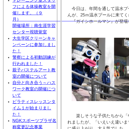
トレーニング室スタッ
フによる体操教室を開
今日は、年間を通して温水プ
催します。（９
んが、25ｍ温水プールに来て
月
『ガイシホールマン』が登場
開催場所：南生涯学習
センター視聴覚室
大生学区クリーンキャ
ンペーンに参加しまし
た！
警察による初動訓練が
行われました！
親子パステルアート教
室の開催について
自分と向き合う～ハス
ワーク教室の開催につ
いて
ピラティスレッスンタ
イム１が始まりまし
た！
楽しそうな子供たちから「
NGKスポーツプラザ名
れましたが、「いえいえ違いま
称変更記念事業
に盛り上がり、大人気でした。