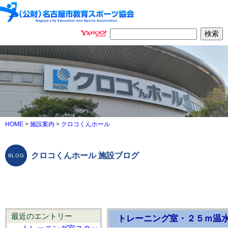
HOME
>
施設案内
>
クロコくんホール
クロコくんホール 施設ブログ
最近のエントリー
トレーニング室・２５ｍ温