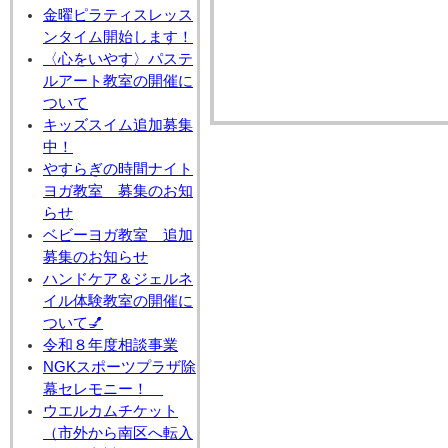
金曜ピラティスレッス
ンタイム開始します！
〈心をいやす〉パステ
ルアート教室の開催に
ついて
キッズスイム追加募集
中！
やすらぎの時間ナイト
ヨガ教室 募集のお知
らせ
ベビーヨガ教室 追加
募集のお知らせ
ハンドケア＆ジェルネ
イル体験教室の開催に
ついて💅
令和８年度相談事業
NGKスポーツプラザ除
幕セレモニー！
ウエルカムチケット
（市外から南区へ転入