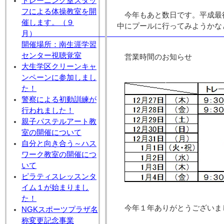
トレーニング室スタッ
フによる体操教室を開
今年もあと数日です。平成最
催します。（９
中にプールに行ってみようかな
月
開催場所：南生涯学習
センター視聴覚室
営業時間のお知らせ
大生学区クリーンキャ
ンペーンに参加しまし
た！
警察による初動訓練が
行われました！
親子パステルアート教
室の開催について
自分と向き合う～ハス
ワーク教室の開催につ
いて
ピラティスレッスンタ
イム１が始まりまし
た！
今年１年ありがとうございま
NGKスポーツプラザ名
称変更記念事業