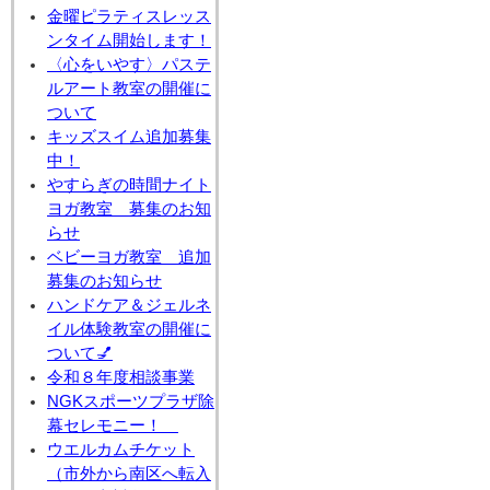
金曜ピラティスレッス
ンタイム開始します！
〈心をいやす〉パステ
ルアート教室の開催に
ついて
キッズスイム追加募集
中！
やすらぎの時間ナイト
ヨガ教室 募集のお知
らせ
ベビーヨガ教室 追加
募集のお知らせ
ハンドケア＆ジェルネ
イル体験教室の開催に
ついて💅
令和８年度相談事業
NGKスポーツプラザ除
幕セレモニー！
ウエルカムチケット
（市外から南区へ転入