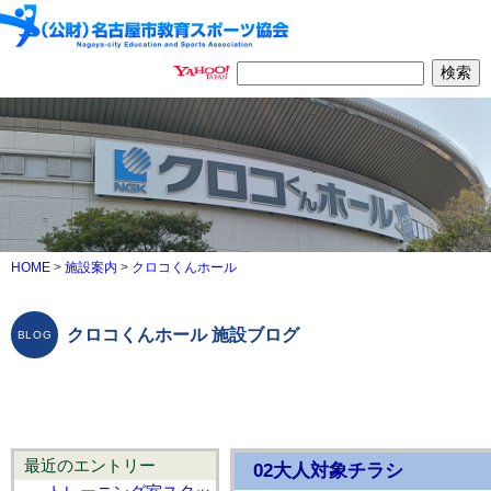
HOME
>
施設案内
>
クロコくんホール
クロコくんホール 施設ブログ
最近のエントリー
02大人対象チラシ