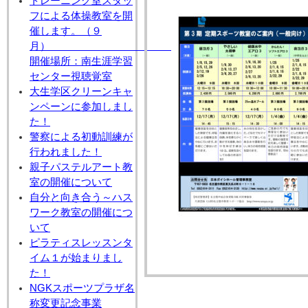
トレーニング室スタッ
フによる体操教室を開
催します。（９
月
開催場所：南生涯学習
センター視聴覚室
大生学区クリーンキャ
ンペーンに参加しまし
た！
警察による初動訓練が
行われました！
親子パステルアート教
室の開催について
自分と向き合う～ハス
ワーク教室の開催につ
いて
ピラティスレッスンタ
イム１が始まりまし
た！
NGKスポーツプラザ名
称変更記念事業