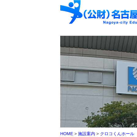
HOME
>
施設案内
>
クロコくんホール