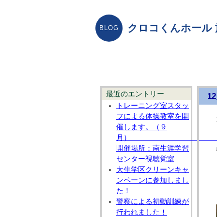
クロコくんホール
最近のエントリー
1
トレーニング室スタッ
フによる体操教室を開
催します。（９
開催場所：南生涯学習
センター視聴覚室
大生学区クリーンキャ
ンペーンに参加しまし
た！
警察による初動訓練が
行われました！