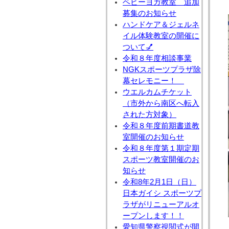
ベビーヨガ教室 追加
募集のお知らせ
ハンドケア＆ジェルネ
イル体験教室の開催に
ついて💅
令和８年度相談事業
NGKスポーツプラザ除
幕セレモニー！
ウエルカムチケット
（市外から南区へ転入
された方対象）
令和８年度前期書道教
室開催のお知らせ
令和８年度第１期定期
スポーツ教室開催のお
知らせ
令和8年2月1日（日）
日本ガイシ スポーツプ
ラザがリニューアルオ
ープンします！！
愛知県警察視閲式が開