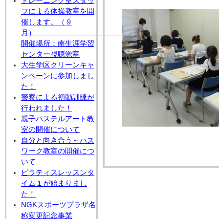
トレーニング室スタッ
フによる体操教室を開
催します。（９
月
開催場所：南生涯学習
センター視聴覚室
大生学区クリーンキャ
ンペーンに参加しまし
た！
警察による初動訓練が
行われました！
親子パステルアート教
室の開催について
自分と向き合う～ハス
ワーク教室の開催につ
いて
ピラティスレッスンタ
イム１が始まりまし
た！
NGKスポーツプラザ名
称変更記念事業