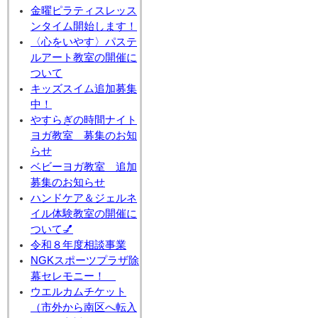
金曜ピラティスレッス
ンタイム開始します！
〈心をいやす〉パステ
ルアート教室の開催に
ついて
キッズスイム追加募集
中！
やすらぎの時間ナイト
ヨガ教室 募集のお知
らせ
ベビーヨガ教室 追加
募集のお知らせ
ハンドケア＆ジェルネ
イル体験教室の開催に
ついて💅
令和８年度相談事業
NGKスポーツプラザ除
幕セレモニー！
ウエルカムチケット
（市外から南区へ転入