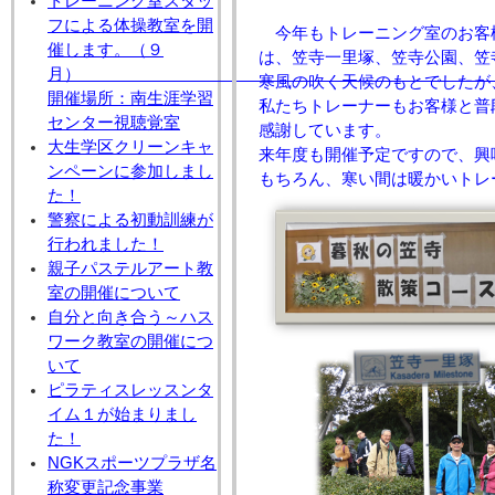
トレーニング室スタッ
フによる体操教室を開
今年もトレーニング室のお客
催します。（９
は、笠寺一里塚、笠寺公園、笠
月
寒風の吹く天候のもとでしたが
開催場所：南生涯学習
私たちトレーナーもお客様と普
センター視聴覚室
感謝しています。
大生学区クリーンキャ
来年度も開催予定ですので、興
ンペーンに参加しまし
もちろん、寒い間は暖かいトレ
た！
警察による初動訓練が
行われました！
親子パステルアート教
室の開催について
自分と向き合う～ハス
ワーク教室の開催につ
いて
ピラティスレッスンタ
イム１が始まりまし
た！
NGKスポーツプラザ名
称変更記念事業