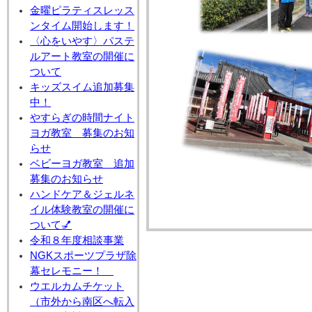
金曜ピラティスレッス
ンタイム開始します！
〈心をいやす〉パステ
ルアート教室の開催に
ついて
キッズスイム追加募集
中！
やすらぎの時間ナイト
ヨガ教室 募集のお知
らせ
ベビーヨガ教室 追加
募集のお知らせ
ハンドケア＆ジェルネ
イル体験教室の開催に
ついて💅
令和８年度相談事業
NGKスポーツプラザ除
幕セレモニー！
ウエルカムチケット
（市外から南区へ転入