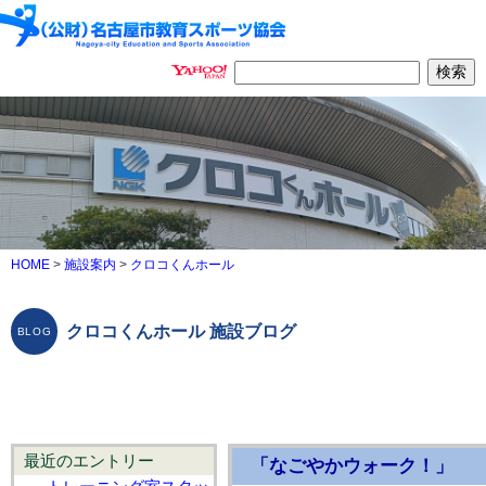
HOME
>
施設案内
>
クロコくんホール
クロコくんホール 施設ブログ
最近のエントリー
「なごやかウォーク！」